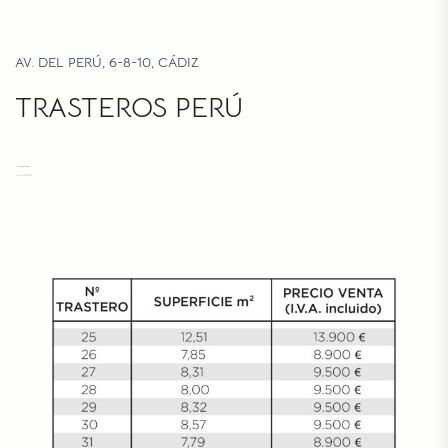
AV. DEL PERÚ, 6-8-10, CÁDIZ
TRASTEROS PERÚ
Correo:
info@trasterosperu.com
Teléfono:
+34 675 633 330